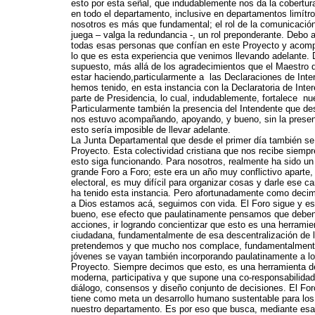
esto por esta señal, que indudablemente nos da la cobertu
en todo el departamento, inclusive en departamentos limítr
nosotros es más que fundamental; el rol de la comunicaci
juega – valga la redundancia -, un rol preponderante. Debo
todas esas personas que confían en este Proyecto y acomp
lo que es esta experiencia que venimos llevando adelante.
supuesto, más allá de los agradecimientos que el Maestro
estar haciendo,particularmente a las Declaraciones de Inter
hemos tenido, en esta instancia con la Declaratoria de Inte
parte de Presidencia, lo cual, indudablemente, fortalece nu
Particularmente también la presencia del Intendente que de
nos estuvo acompañando, apoyando, y bueno, sin la prese
esto sería imposible de llevar adelante.
La Junta Departamental que desde el primer día también se
Proyecto. Esta colectividad cristiana que nos recibe siemp
esto siga funcionando. Para nosotros, realmente ha sido un
grande Foro a Foro; este era un año muy conflictivo aparte
electoral, es muy difícil para organizar cosas y darle ese c
ha tenido esta instancia. Pero afortunadamente como deci
a Dios estamos acá, seguimos con vida. El Foro sigue y es
bueno, ese efecto que paulatinamente pensamos que deben
acciones, ir logrando concientizar que esto es una herramie
ciudadana, fundamentalmente de esa descentralización de l
pretendemos y que mucho nos complace, fundamentalment
jóvenes se vayan también incorporando paulatinamente a lo
Proyecto. Siempre decimos que esto, es una herramienta 
moderna, participativa y que supone una co-responsabilidad
diálogo, consensos y diseño conjunto de decisiones. El For
tiene como meta un desarrollo humano sustentable para lo
nuestro departamento. Es por eso que busca, mediante esa p