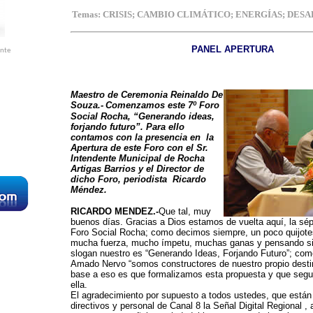
Temas: CRISIS; CAMBIO CLIMÁTICO; ENERGÍAS; DE
PANEL APERTURA
ante
Maestro de Ceremonia Reinaldo De
Souza.-
Comenzamos este 7º Foro
Social Rocha, “Generando ideas,
forjando futuro”. Para ello
contamos con la presencia en la
Apertura de este Foro con el Sr.
Intendente Municipal de Rocha
Artigas Barrios y el Director de
dicho Foro, periodista Ricardo
Méndez.
RICARDO
MENDEZ.-
Que tal, muy
buenos días. Gracias a Dios estamos de vuelta aquí, la sép
Foro Social Rocha; como decimos siempre, un poco quijot
mucha fuerza, mucho ímpetu, muchas ganas y pensando sie
slogan nuestro es “Generando Ideas, Forjando Futuro”; como
Amado Nervo “somos constructores de nuestro propio desti
base a eso es que formalizamos esta propuesta y que segu
ella.
El agradecimiento por supuesto a todos ustedes, que están
directivos y personal de Canal 8 la Señal Digital Regional ,