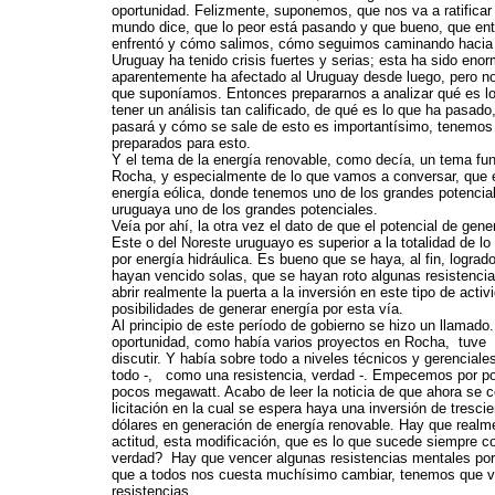
oportunidad. Felizmente, suponemos, que nos va a ratificar 
mundo dice, que lo peor está pasando y que bueno, que en
enfrentó y cómo salimos, cómo seguimos caminando hacia e
Uruguay ha tenido crisis fuertes y serias; esta ha sido eno
aparentemente ha afectado al Uruguay desde luego, pero n
que suponíamos. Entonces prepararnos a analizar qué es l
tener un análisis tan calificado, de qué es lo que ha pasado
pasará y cómo se sale de esto es importantísimo, tenemos
preparados para esto.
Y el tema de la energía renovable, como decía, un tema fu
Rocha, y especialmente de lo que vamos a conversar, que 
energía eólica, donde tenemos uno de los grandes potencial
uruguaya uno de los grandes potenciales.
Veía por ahí, la otra vez el dato de que el potencial de gene
Este o del Noreste uruguayo es superior a la totalidad de l
por energía hidráulica. Es bueno que se haya, al fin, lograd
hayan vencido solas, que se hayan roto algunas resistenci
abrir realmente la puerta a la inversión en este tipo de activi
posibilidades de generar energía por esta vía.
Al principio de este período de gobierno se hizo un llamado
oportunidad, como había varios proyectos en Rocha, tuve 
discutir. Y había sobre todo a niveles técnicos y gerencial
todo -, como una resistencia, verdad -. Empecemos por p
pocos megawatt. Acabo de leer la noticia de que ahora se 
licitación en la cual se espera haya una inversión de tresci
dólares en generación de energía renovable. Hay que realme
actitud, esta modificación, que es lo que sucede siempre c
verdad? Hay que vencer algunas resistencias mentales po
que a todos nos cuesta muchísimo cambiar, tenemos que v
resistencias.