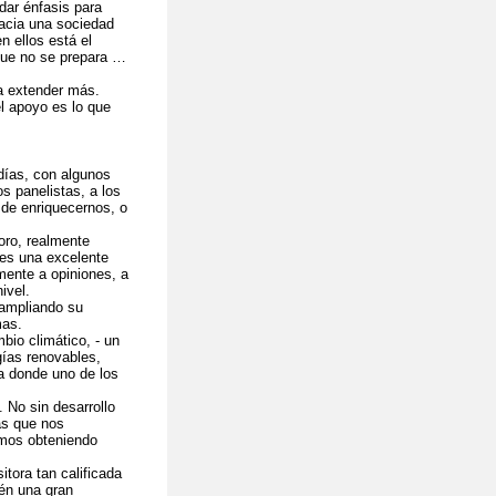
dar énfasis para
hacia una sociedad
n ellos está el
 que no se prepara …
a extender más.
l apoyo es lo que
días, con algunos
 panelistas, a los
 de enriquecernos, o
oro, realmente
es una excelente
mente a opiniones, a
ivel.
 ampliando su
mas.
bio climático, - un
gías renovables,
na donde uno de los
 No sin desarrollo
ás que nos
mos obteniendo
itora tan calificada
én una gran