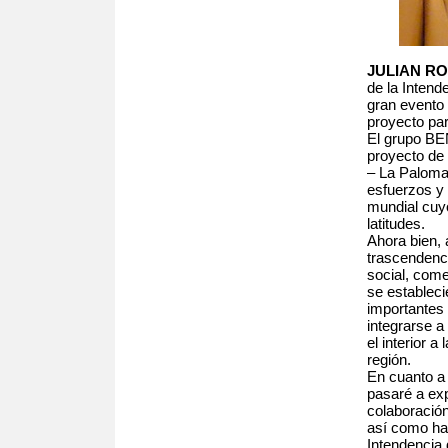
JULIAN RO
de la Intend
gran evento 
proyecto pa
El grupo BEN
proyecto de 
– La Paloma 
esfuerzos y
mundial cuy
latitudes.
Ahora bien,
trascendenci
social, come
se estableci
importantes 
integrarse a
el interior 
región.
En cuanto a
pasaré a exp
colaboración
así como ha
Intendencia d