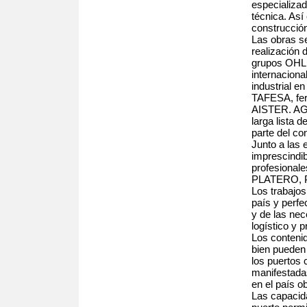
especializad
técnica. Así
construcción
Las obras s
realización 
grupos OHL
internaciona
industrial en
TAFESA, fe
AISTER. AG
larga lista 
parte del co
Junto a las
imprescindib
profesiona
PLATERO, P
Los trabajos 
país y perfe
y de las ne
logístico y 
Los contenid
bien pueden 
los puertos 
manifestada
en el país o
Las capacid