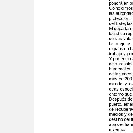
pondrá en pr
Coincidimos 
las autorida
protección m
del Este, la
El departam
logística re
de sus valor
las mejoras 
expansión h
trabajo y pr
Y por encima
de sus balne
humedales. 
de la varied
más de 200 e
mundo, y las
otras especi
entorno que 
Después de 
puerto, esta
de recuperac
medios y de
destino del 
aprovechami
invierno.