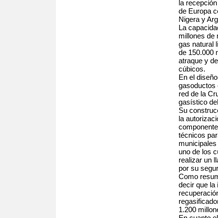
la recepción
de Europa c
Nigera y Ar
La capacidad
millones de
gas natural 
de 150.000 
atraque y d
cúbicos.
En el diseño
gasoductos q
red de la Cr
gasístico del
Su construcc
la autorizac
componentes
técnicos par
municipales
uno de los 
realizar un 
por su segur
Como resume
decir que la 
recuperación
regasificad
1.200 millon
En cuanto el