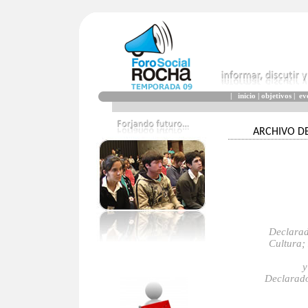
|
inicio
|
objetivos
|
ev
ARCHIVO D
Declarad
Cultura;
y
Declarado