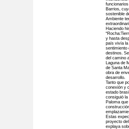
funcionarios
Barrios, cuy
sostenible d
Ambiente te
extraordinari
Haciendo his
“Rocha:Tierr
y hasta des
país vivía l
sentimiento 
destinos. S
del camino a
Laguna de Me
de Santa Mar
obra de env
desarrollo.
Tanto que po
conexión y c
estado brasi
consiguió la
Paloma que i
construcción
emplazamien
Estas expec
proyecto del
explaya sob