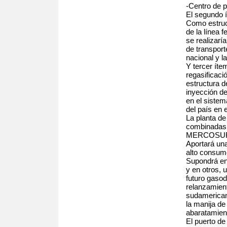
-Centro de p
El segundo í
Como estruct
de la línea 
se realizarí
de transport
nacional y l
Y tercer íte
regasificaci
estructura d
inyección d
en el sistem
del país en
La planta de
combinadas p
MERCOSUR co
Aportará una
alto consum
Supondrá en 
y en otros, 
futuro gaso
relanzamient
sudamerican
la manija de
abaratamient
El puerto de