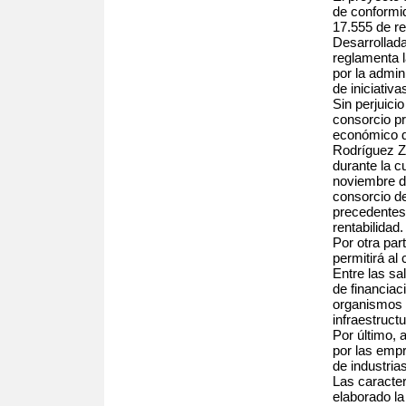
de conformid
17.555 de r
Desarrollada
reglamenta l
por la admin
de iniciativ
Sin perjuici
consorcio pr
económico de
Rodríguez Z
durante la 
noviembre d
consorcio de
precedentes,
rentabilidad.
Por otra par
permitirá al
Entre las sa
de financiac
organismos c
infraestruct
Por último, 
por las empr
de industria
Las caracter
elaborado l