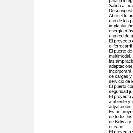
para la integ
Salida al ma
Descongesti
Abrir el fut
uno de los p
implantación
energía más 
una red de a
El proyecto 
el ferrocarri
El puerto d
multimodal, 
las ampliaci
adaptacione
Incorporará
de cargas y 
servicio de 
El puerto co
seguridad ju
El proyecto
ambiente y e
adyacentes.
Es un proyec
de todos los
de Bolivia y
océano.
El proyecto 