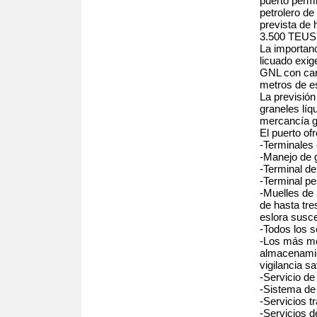
puerto permi
petrolero de
prevista de
3.500 TEUS
La importan
licuado exig
GNL con car
metros de es
La previsión
graneles líq
mercancía g
El puerto of
-Terminales 
-Manejo de 
-Terminal de
-Terminal p
-Muelles de
de hasta tr
eslora susce
-Todos los s
-Los más mo
almacenamien
vigilancia sat
-Servicio de
-Sistema de 
-Servicios t
-Servicios d