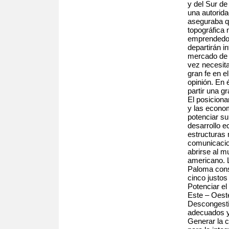
y del Sur de
una autorida
aseguraba q
topográfica 
emprendedor
departirán i
mercado de l
vez necesita
gran fe en e
opinión. En 
partir una gr
El posiciona
y las econo
potenciar su
desarrollo e
estructuras 
comunicacion
abrirse al m
americano. L
Paloma cons
cinco justos
Potenciar el
Este – Oest
Descongesti
adecuados y
Generar la c