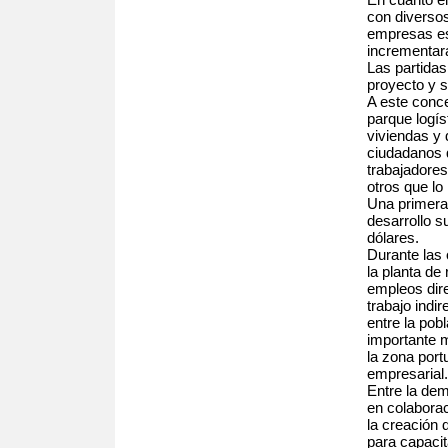
con diverso
empresas es
incrementará
Las partida
proyecto y 
A este conce
parque logís
viviendas y 
ciudadanos 
trabajadores
otros que lo
Una primera 
desarrollo s
dólares.
Durante las 
la planta de
empleos dir
trabajo ind
entre la pob
importante m
la zona port
empresarial.
Entre la de
en colaborac
la creación 
para capacita