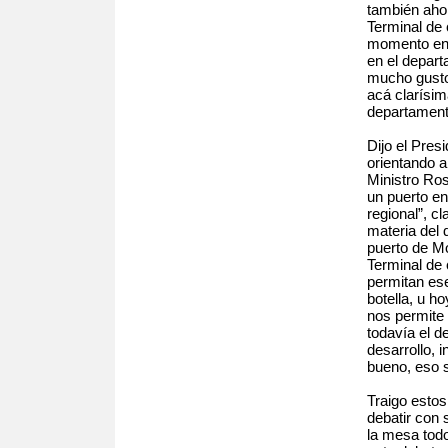
también aho
Terminal de
momento en 
en el depar
mucho gusto
acá clarísim
departament
Dijo el Pres
orientando a
Ministro Ros
un puerto en
regional”, c
materia del 
puerto de M
Terminal de
permitan ese
botella, u h
nos permite 
todavía el d
desarrollo, 
bueno, eso s
Traigo esto
debatir con 
la mesa tod