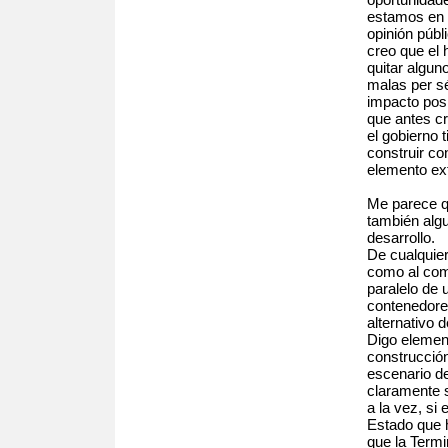
estamos en 
opinión públ
creo que el 
quitar algu
malas per sé
impacto pos
que antes cr
el gobierno t
construir c
elemento ext
Me parece qu
también alg
desarrollo.
De cualquie
como al com
paralelo de
contenedores
alternativo 
Digo elemen
construcción
escenario d
claramente 
a la vez, si
Estado que 
que la Term