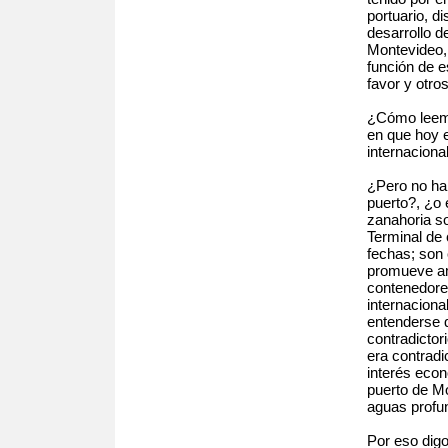
portuario, di
desarrollo d
Montevideo,
función de e
favor y otro
¿Cómo leem
en que hoy e
internaciona
¿Pero no ha
puerto?, ¿o
zanahoria so
Terminal de
fechas; son
promueve am
contenedore
internaciona
entenderse 
contradictor
era contradic
interés econ
puerto de Mo
aguas profu
Por eso digo