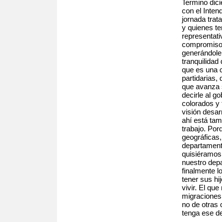
Termino dic
con el Inten
jornada trat
y quienes t
representati
compromiso d
generándole
tranquilidad
que es una c
partidarias, 
que avanza s
decirle al g
colorados y 
visión desar
ahí está tam
trabajo. Po
geográficas,
departament
quisiéramos
nuestro depa
finalmente l
tener sus h
vivir. El que
migraciones
no de otras 
tenga ese de