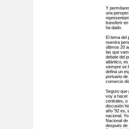
Y permítanm
una perspect
representam
transferir e
ha dado.
El tema del
nuestra persp
últimos 20 
las que vamo
debate del p
atlántico, es
siempre se 
defina un es
portuario d
comercio dis
Seguro que 
voy a hacer 
centrales, o
discusión hi
año ’92 es, 
nacional. Yo
Nacional de 
después de l