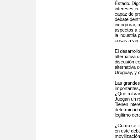
Estado. Digo
intereses e
capaz de prop
debate dent
incorporar,
aspectos a 
la industria
cosas a vec
El desarroll
alternativa 
discusión co
alternativa 
Uruguay, y q
Las grandes
importantes,
¿Qué rol va
Juegan un ro
Tienen inte
determinado
legítimo de
¿Cómo se in
en este deba
movilización