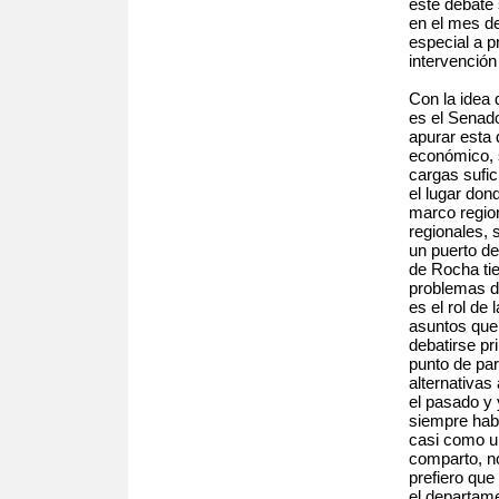
este debate 
en el mes d
especial a p
intervención 
Con la idea d
es el Senado
apurar esta 
económico, s
cargas sufic
el lugar don
marco region
regionales, 
un puerto de
de Rocha tie
problemas de
es el rol de
asuntos que
debatirse pr
punto de par
alternativa
el pasado y 
siempre hab
casi como un
comparto, no
prefiero que
el departam