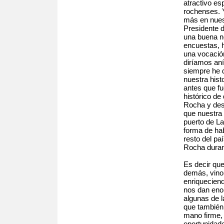
atractivo es
rochenses. 
más en nuest
Presidente d
una buena no
encuestas, 
una vocació
diríamos an
siempre he 
nuestra hist
antes que fu
histórico de
Rocha y des
que nuestra
puerto de L
forma de hab
resto del paí
Rocha duran
Es decir que
demás, vino 
enriquecien
nos dan eno
algunas de l
que también
mano firme,
oportunidad