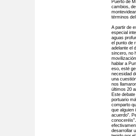
Puerto de M
cambios, de 
montevidean
términos del
A partir de
especial int
aguas profu
el punto de 
adelante el 
sincero, no 
movilizació
hablar a Pun
eso, esté ge
necesidad d
una cuestión
nos llamaron
últimos 20 a
Este debate 
portuario m
comparto qu
que alguien
acuerdo”. Pe
conoceréis”
efectivament
desarrollar 
tenido por el