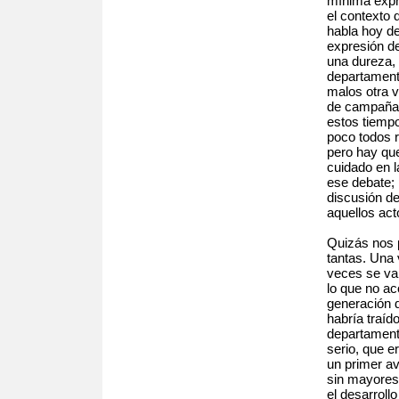
mínima expre
el contexto 
habla hoy de
expresión d
una dureza, 
departament
malos otra v
de campaña 
estos tiemp
poco todos r
pero hay que
cuidado en l
ese debate;
discusión d
aquellos act
Quizás nos 
tantas. Una
veces se val
lo que no ac
generación 
habría traíd
departament
serio, que e
un primer av
sin mayores 
el desarroll