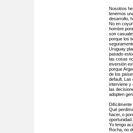
Nosotros hem
tenemos una 
desarrollo, 
No en coyun
hombre pone
son casuales
porque los t
seguramente
Uruguay plan
pasado esto 
las cosas n
inversión ex
porque Argen
de los paíse
default. La
interviene y
las decisio
adopten gen
Difícilmente
Qué perdimo
hacer, o po
oportunidad.
Yo tengo acá
Rocha, no d