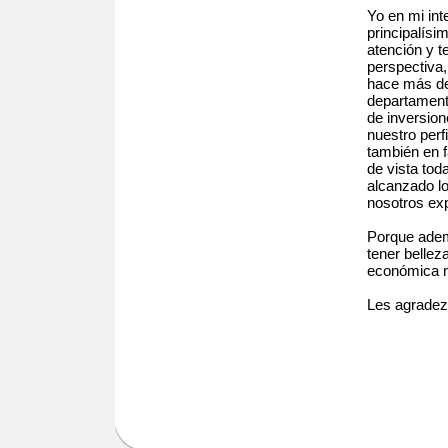
Yo en mi int
principalís
atención y t
perspectiva
hace más de 
departamento
de inversion
nuestro perf
también en f
de vista tod
alcanzado lo
nosotros ex
Porque ademá
tener bellez
económica n
Les agradez