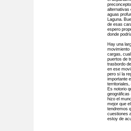
preconcepto
alternativa
aguas profu
Laguna. Bue
de esas cara
espero propu
donde podría
Hay una lar
movimiento 
cargas, cua
puertos de t
trasbordo de
en ese movim
pero sí la r
importante 
territoriales
Es notorio q
geográficas
hizo el mun
mejor que e
tendremos qu
cuestiones a
estoy de ac