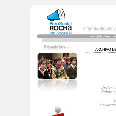
|
inicio
|
objetivos
|
ev
ARCHIVO D
Declarad
Cultura;
y
Declarado